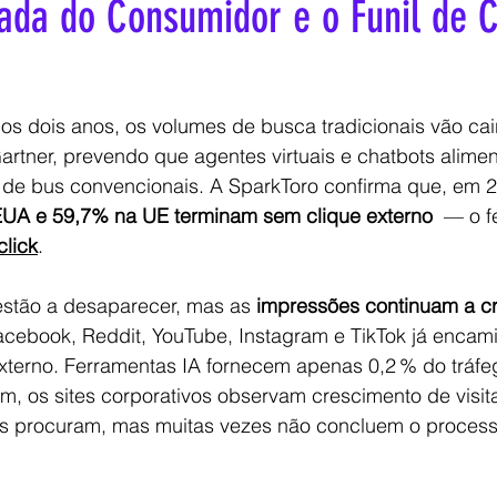
ada do Consumidor e o Funil de 
 Content
Public Affairs
Lobby
Diplomacia Corporativa
os dois anos, os volumes de busca tradicionais vão cai
ção em saúde
Formação empresarial
Gartner, prevendo que agentes virtuais e chatbots alime
s de bus convencionais. A SparkToro confirma que, em 2
EUA e 59,7% na UE terminam sem clique externo
  — o 
click
.
estão a desaparecer, mas as 
impressões continuam a c
cebook, Reddit, YouTube, Instagram e TikTok já enca
xterno. Ferramentas IA fornecem apenas 0,2 % do tráfe
m, os sites corporativos observam crescimento de visi
s procuram, mas muitas vezes não concluem o process