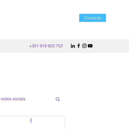
Contacto
+351 919 923 752
redes sociais
atégica