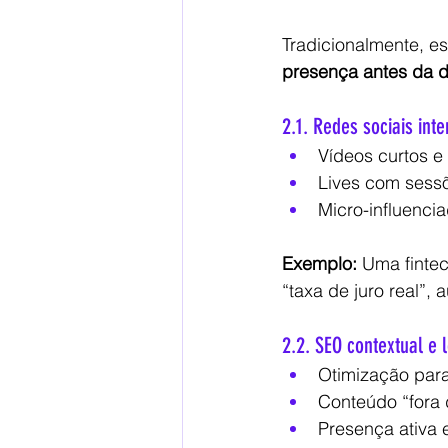
Tradicionalmente, e
presença antes da 
2.1. Redes sociais inte
Vídeos curtos e
Lives com sess
Micro-influenc
Exemplo:
 Uma finte
“taxa de juro real”
2.2. SEO contextual e 
Otimização para
Conteúdo “fora 
Presença ativa 