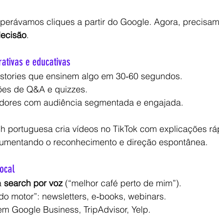
sperávamos cliques a partir do Google. Agora, precisa
decisão
.
rativas e educativas
 stories que ensinem algo em 30‑60 segundos.
ões de Q&A e quizzes.
iadores com audiência segmentada e engajada.
ch portuguesa cria vídeos no TikTok com explicações rá
, aumentando o reconhecimento e direção espontânea.
local
 
search por voz
 (“melhor café perto de mim”).
do motor”: newsletters, e‑books, webinars.
em Google Business, TripAdvisor, Yelp.