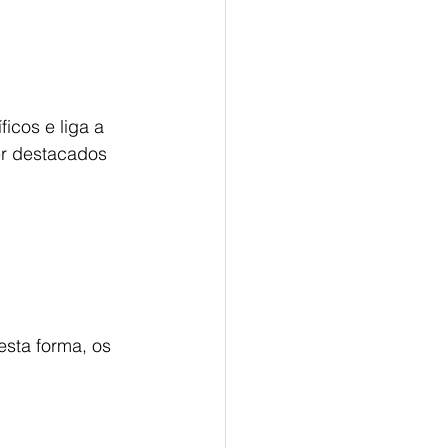
icos e liga a 
er destacados 
sta forma, os 