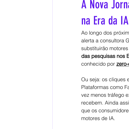
A Nova Jorn
Inteligência Artificial
Branded
na Era da IA
Ao longo dos próxim
Saúde no Trabalho
Comunica
alerta a consultora 
substituirão motore
das pesquisas nos 
conhecido por 
zero-
Ou seja: os cliques 
Plataformas como Fa
vez menos tráfego e
recebem. Ainda assi
que os consumidore
motores de IA.