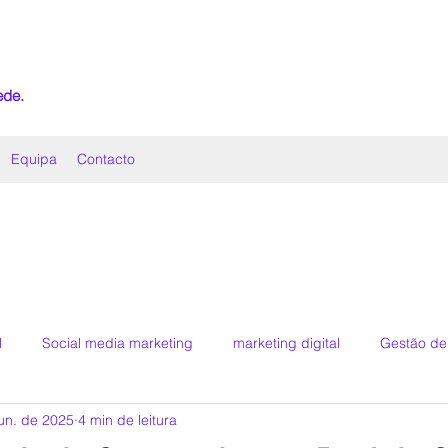
ede.
Equipa
Contacto
l
Social media marketing
marketing digital
Gestão de 
jun. de 2025
4 min de leitura
rytelling digital
Assessoria de Imprensa
Comunicação Estr