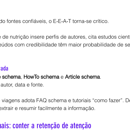
o fontes confiáveis, o E‑E‑A‑T torna-se crítico.
de nutrição insere perfis de autores, cita estudos científ
eúdos com credibilidade têm maior probabilidade de s
rada
 schema
, 
HowTo schema
 e 
Article schema
.
utor, data e fonte.
e viagens adota FAQ schema e tutoriais “como fazer”. De
trair e resumir facilmente a informação.
anais: conter a retenção de atenção