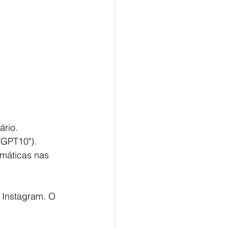
rio.
TGPT10").
omáticas nas 
 Instagram. O 