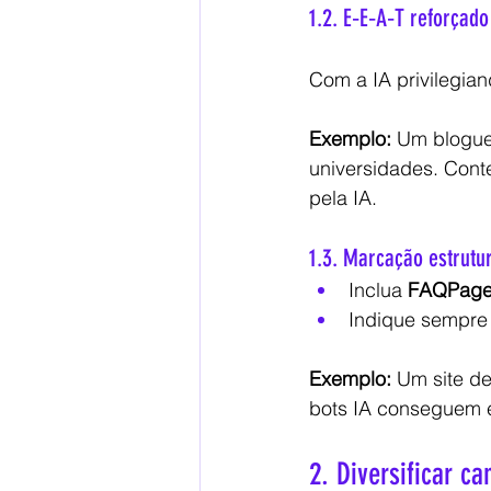
1.2. E‑E‑A‑T reforçado
Com a IA privilegiand
Exemplo:
 Um blogue 
universidades. Cont
pela IA.
1.3. Marcação estrutu
Inclua 
FAQPage
Indique sempre a
Exemplo:
 Um site d
bots IA conseguem ex
2. Diversificar c