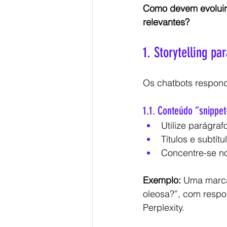
Como devem evoluir 
relevantes?
1. Storytelling p
Os chatbots respon
1.1. Conteúdo “snippet
Utilize parágraf
Títulos e subtí
Concentre-se n
Exemplo:
 Uma marca
oleosa?”, com respo
Perplexity.