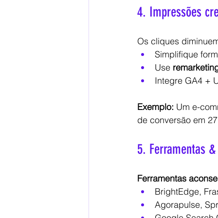
4. Impressões cr
Os cliques diminuem
Simplifique form
Use 
remarketing
Integre GA4 + 
Exemplo:
 Um e-comm
de conversão em 27
5. Ferramentas &
Ferramentas aconse
BrightEdge, Fras
Agorapulse, Spr
Google Search 