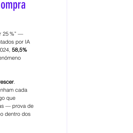
Compra
Capital Humano
r 25 %” — 
ntados por IA 
024, 
58,5% 
fenómeno 
rescer
. 
minham cada 
go que 
tas — prova de 
o dentro dos 