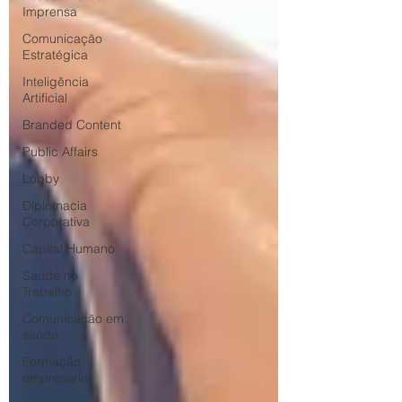
Imprensa
Comunicação
Estratégica
Inteligência
Artificial
Branded Content
Public Affairs
Lobby
Diplomacia
Corporativa
Capital Humano
Saúde no
Trabalho
Comunicação em
saúde
Formação
empresarial