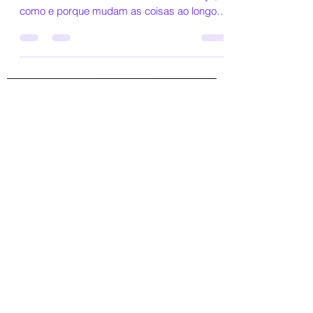
Storytelling. As histórias questionam “o que
aconteceria se?”. São acerca de mudança,
como e porque mudam as coisas ao longo
da vida.