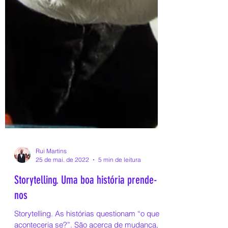
Rui Martins
25 de mai. de 2022
5 min de leitura
Storytelling. Uma boa história prende-
nos