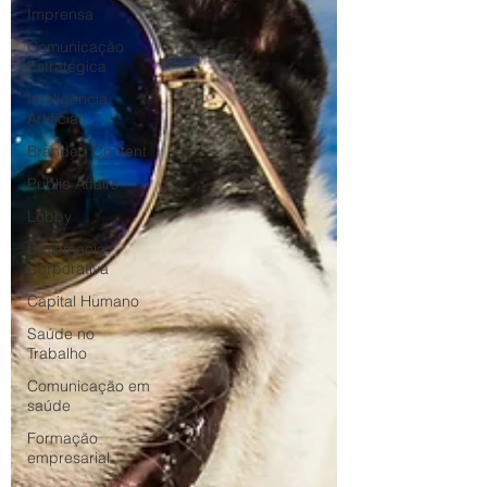
Imprensa
Comunicação
Estratégica
Inteligência
Artificial
Branded Content
Public Affairs
Lobby
Diplomacia
Corporativa
Capital Humano
Saúde no
Trabalho
Comunicação em
saúde
Formação
empresarial