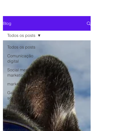
Blog
Todos os posts
Todos os posts
Comunicação
digital
Social media
marketing
marketing digital
Gestão de redes
sociais
Métricas de
desempenho
Storytelling digital
Assessoria de