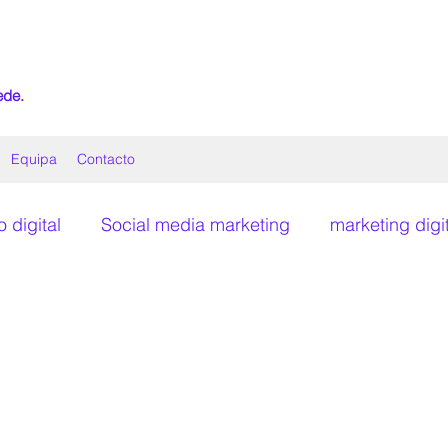
ede.
Equipa
Contacto
digital
Social media marketing
marketing digi
Métricas de desempenho
Storytelling digital
Comunicação Estratégica
Inteligência Artificial