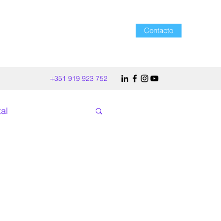
Contacto
+351 919 923 752
tal
Branded Content