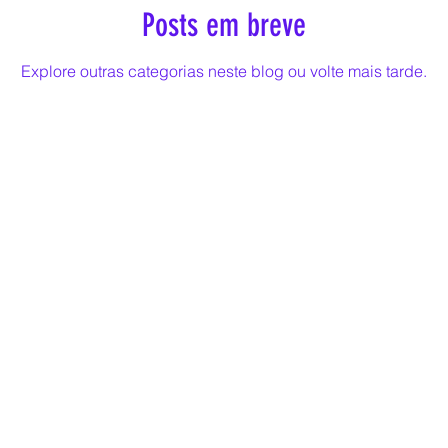
Diplomacia Corporativa
Capital Humano
Saúd
Posts em breve
Explore outras categorias neste blog ou volte mais tarde.
Formação empresarial